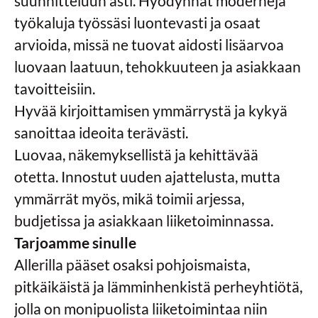
suunnitteluun asti. Hyödynnät moderneja
työkaluja työssäsi luontevasti ja osaat
arvioida, missä ne tuovat aidosti lisäarvoa
luovaan laatuun, tehokkuuteen ja asiakkaan
tavoitteisiin.
Hyvää kirjoittamisen ymmärrystä ja kykyä
sanoittaa ideoita terävästi.
Luovaa, näkemyksellistä ja kehittävää
otetta. Innostut uuden ajattelusta, mutta
ymmärrät myös, mikä toimii arjessa,
budjetissa ja asiakkaan liiketoiminnassa.
Tarjoamme sinulle
Allerilla pääset osaksi pohjoismaista,
pitkäikäistä ja lämminhenkistä perheyhtiötä,
jolla on monipuolista liiketoimintaa niin