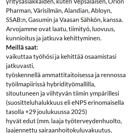
yritysasiakkaiden, kuten Vepsäläisen, Orion
Pharman, Värisilmän, Alandian, Abloyn,
SSAB:n, Gasumin ja Vaasan Sähkön, kanssa.
Arvojamme ovat laatu, tiimityö, luovuus,
kunnioitus ja jatkuva kehittyminen.
Meillä saat:
vaikuttaa työhösi ja kehittää osaamistasi
jatkuvasti,
työskennellä ammattitaitoisessa ja rennossa
työilmapiirissä hybridityömallilla,
sitoutuneen ja viihtyvän tiimin ympärillesi
(suositteluhalukkuus eli eNPS erinomaisella
tasolla +29 joulukuussa 2025)
hyvät edut (mm. laaja työterveydenhuolto,
laajennettu sairaanhoitokuluvakuutus,