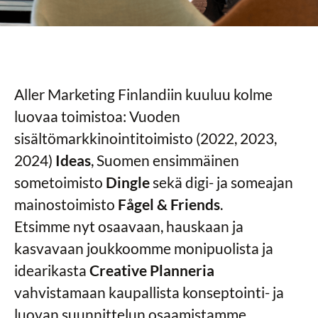
Aller Marketing Finlandiin kuuluu kolme
luovaa toimistoa: Vuoden
sisältömarkkinointitoimisto (2022, 2023,
2024)
Ideas
, Suomen ensimmäinen
sometoimisto
Dingle
sekä digi- ja someajan
mainostoimisto
Fågel & Friends
.
Etsimme nyt osaavaan, hauskaan ja
kasvavaan joukkoomme monipuolista ja
idearikasta
Creative Planneria
vahvistamaan kaupallista konseptointi- ja
luovan suunnittelun osaamistamme.