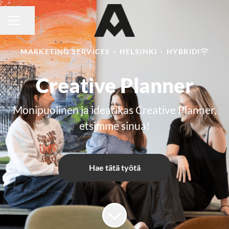
Jaa sivu
URAVALIKKO
MARKETING SERVICES
·
HELSINKI
·
HYBRIDI
Creative Planner
Monipuolinen ja idearikas Creative Planner,
etsimme sinua!
Hae tätä työtä