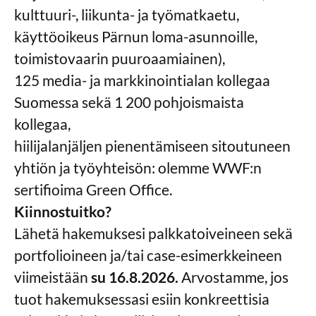
kulttuuri-, liikunta- ja työmatkaetu,
käyttöoikeus Pärnun loma-asunnoille,
toimistovaarin puuroaamiainen),
125 media- ja markkinointialan kollegaa
Suomessa sekä 1 200 pohjoismaista
kollegaa,
hiilijalanjäljen pienentämiseen sitoutuneen
yhtiön ja työyhteisön: olemme WWF:n
sertifioima Green Office.
Kiinnostuitko?
Lähetä hakemuksesi palkkatoiveineen sekä
portfolioineen ja/tai case-esimerkkeineen
viimeistään
su 16.8.2026.
Arvostamme, jos
tuot hakemuksessasi esiin konkreettisia