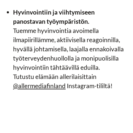
Hyvinvointiin ja viihtymiseen
panostavan työympäristön.
Tuemme hyvinvointia avoimella
ilmapiirillämme, aktiivisella reagoinnilla,
hyvällä johtamisella, laajalla ennakoivalla
työterveydenhuollolla ja monipuolisilla
hyvinvointiin tähtäävillä eduilla.
Tutustu elämään allerilaisittain
@allermediafinland
Instagram-tililtä!