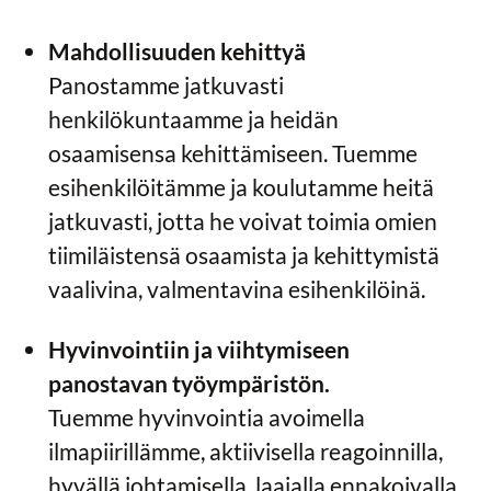
Mahdollisuuden kehittyä
Panostamme jatkuvasti
henkilökuntaamme ja heidän
osaamisensa kehittämiseen. Tuemme
esihenkilöitämme ja koulutamme heitä
jatkuvasti, jotta he voivat toimia omien
tiimiläistensä osaamista ja kehittymistä
vaalivina, valmentavina esihenkilöinä.
Hyvinvointiin ja viihtymiseen
panostavan työympäristön.
Tuemme hyvinvointia avoimella
ilmapiirillämme, aktiivisella reagoinnilla,
hyvällä johtamisella, laajalla ennakoivalla