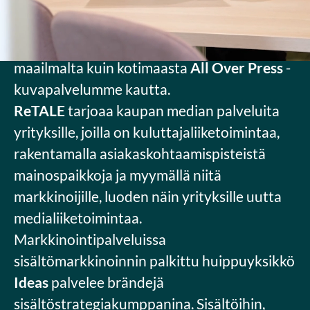
kehitämme menestyviä
Seiska
ja
Katso
-
medioita sekä välitämme Suomeen
monipuolista kuvamateriaalia niin
maailmalta kuin kotimaasta
All Over Press
-
kuvapalvelumme kautta.
ReTALE
tarjoaa kaupan median palveluita
yrityksille, joilla on kuluttajaliiketoimintaa,
rakentamalla asiakaskohtaamispisteistä
mainospaikkoja ja myymällä niitä
markkinoijille, luoden näin yrityksille uutta
medialiiketoimintaa.
Markkinointipalveluissa
sisältömarkkinoinnin palkittu huippuyksikkö
Ideas
palvelee brändejä
sisältöstrategiakumppanina. Sisältöihin,