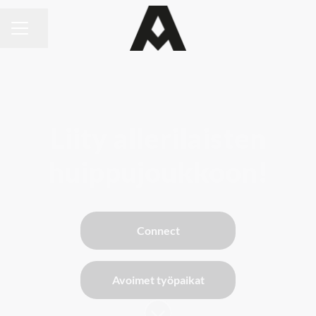
Jaa sivu
URAVALIKKO
Liity allerilaisten
huippujoukkoon!
Connect
Avoimet työpaikat
Siirry sisältöön