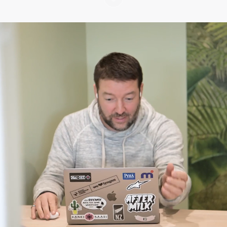
Sinustako seuraava
allerilainen?
Aller Media Finland on 150-vuotiaaseen
pohjoismaiseen mediakonserniin kuuluva
media- ja markkinointiyhtiö.
Helsingin Sörnäisissä sijaitsevassa
toimistossamme työskentelee 130
asiantuntijaa.
Medialiiketoiminnassa tuotamme ja