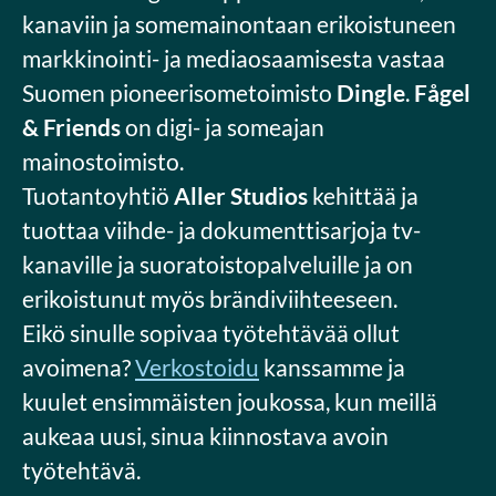
kanaviin ja somemainontaan erikoistuneen
markkinointi- ja mediaosaamisesta vastaa
Suomen pioneerisometoimisto
Dingle
.
Fågel
& Friends
on digi- ja someajan
mainostoimisto.
Tuotantoyhtiö
Aller Studios
kehittää ja
tuottaa viihde- ja dokumenttisarjoja tv-
kanaville ja suoratoistopalveluille ja on
erikoistunut myös brändiviihteeseen.
Eikö sinulle sopivaa työtehtävää ollut
avoimena?
Verkostoidu
kanssamme ja
kuulet ensimmäisten joukossa, kun meillä
aukeaa uusi, sinua kiinnostava avoin
työtehtävä.